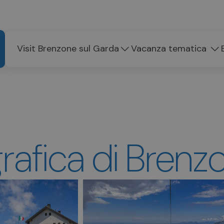
Visit Brenzone sul Garda
Vacanza tematica
grafica di Brenz