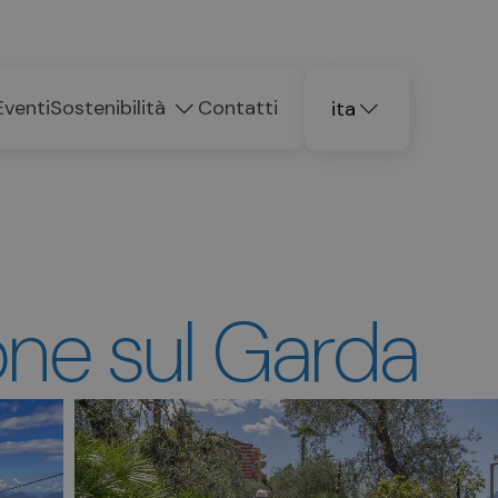
Eventi
Sostenibilità
Contatti
ita
deu
eng
one sul Garda