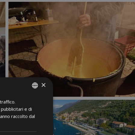
×
raffico.
ITALIAN
pubblicitari e di
GERMAN
hanno raccolto dal
ENGLISH