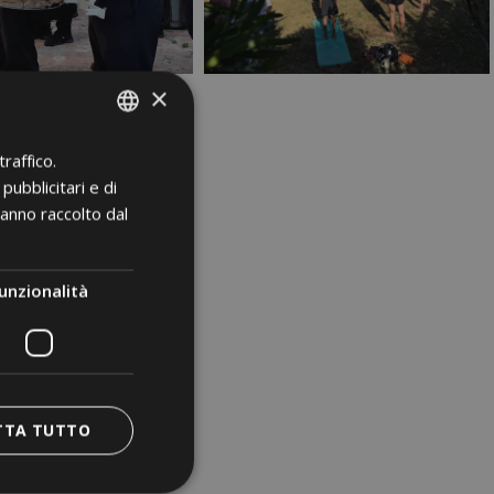
×
raffico.
ITALIAN
pubblicitari e di
GERMAN
hanno raccolto dal
ENGLISH
unzionalità
TTA TUTTO