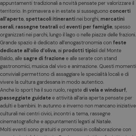
appuntamenti tradizionali a novità pensate per valorizzare il
territorio. In primavera e in estate si susseguono
concerti
all’aperto
,
spettacoli itineranti
nei borghi,
mercatini
serali
,
rassegne teatrali
ed
eventi per famiglie
, spesso
organizzati nei parchi, lungo il lago o nelle piazze delle frazioni.
Grande spazio è dedicato all’enogastronomia con
feste
dedicate all’olio d’oliva
, ai
prodotti tipici
del Monte
Baldo, alle
sagre di frazione
e alle serate con stand
gastronomici, musica dal vivo e animazione. Questi momenti
conviviali permettono di assaggiare le specialità locali e di
vivere la cultura gardesana in modo autentico.
Anche lo sport ha il suo ruolo, regate
di vela e windsurf
,
passeggiate guidate
e attività all’aria aperta pensate per
adulti e bambini. In autunno e inverno non mancano iniziative
culturali nei centri civici, incontri a tema, rassegne
cinematografiche e appuntamenti legati al Natale.
Molti eventi sono gratuiti e promossi in collaborazione con