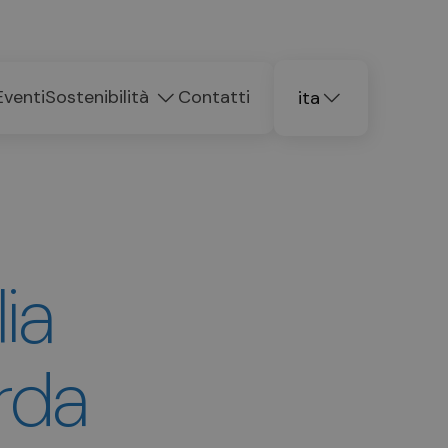
Eventi
Sostenibilità
Contatti
ita
deu
eng
ia
rda