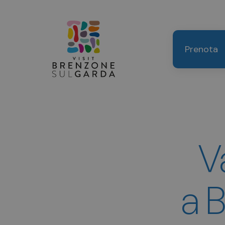
Prenota
V
a 