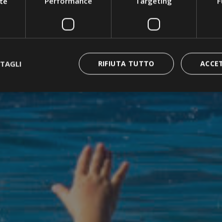
te
Performance
Targeting
F
TAGLI
RIFIUTA TUTTO
ACCE