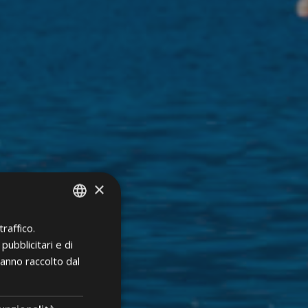
×
raffico.
ITALIAN
pubblicitari e di
GERMAN
hanno raccolto dal
ENGLISH