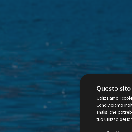
Questo sito
Utilizziamo i cook
Condividiamo inolt
analisi che potreb
tuo utilizzo dei lo