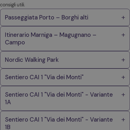
consigli utili.
+
Passeggiata Porto – Borghi alti
+
Itinerario Marniga – Magugnano –
Campo
+
Nordic Walking Park
+
Sentiero CAI 1 "Via dei Monti"
Parte da Porto e attraversa alcune frazioni
+
Sentiero CAI 1 "Via dei Monti" - Variante
panoramiche con scorci sul lago e uliveti.
1A
Difficoltà
Percorso collinare tra sentieri, borghetti e
+
Sentiero CAI 1 "Via dei Monti" - Variante
Facile
terrazzamenti, con viste splendide sul lago.
1B