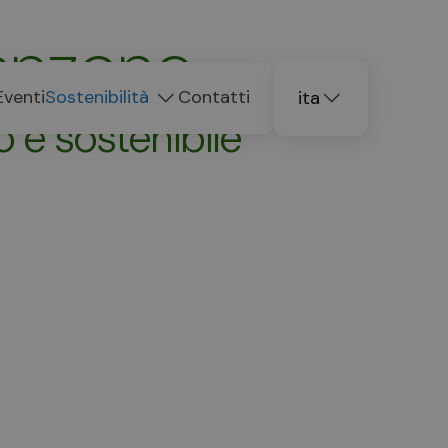
renzone
Eventi
Sostenibilità
Contatti
ita
 e sostenibile
deu
eng