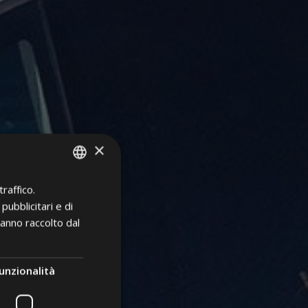
×
raffico.
ITALIAN
pubblicitari e di
GERMAN
hanno raccolto dal
ENGLISH
unzionalità