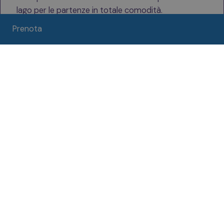
lago per le partenze in totale comodità.
Prenota
Acquafresca Sport Center
(Acquafresca)
Centro multifunzionale sulle rive tra Assenza e
Porto, offre corsi di kite, windsurf, SUP e kayak per
tutte le età. Gli istruttori propongono lezioni
individuali, camp estivi e supporto con
imbarcazione per il lift kite.
Xkite presso Malibu Beach Bar
(Assenza)