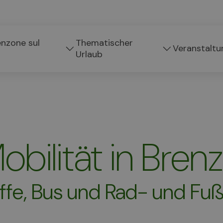
enzone sul
Thematischer
Veranstaltu
Urlaub
obilität in Bren
ffe, Bus und Rad- und F