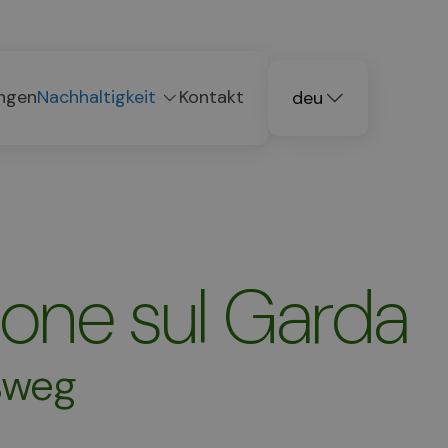
ngen
Nachhaltigkeit
Kontakt
deu
ita
eng
zone sul Garda
ußweg