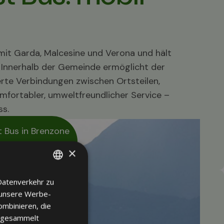
mit Garda, Malcesine und Verona und hält
 Innerhalb der Gemeinde ermöglicht der
erte Verbindungen zwischen Ortsteilen,
omfortabler, umweltfreundlicher Service –
ss.
t Bus in Brenzone
×
Datenverkehr zu
ITALIAN
 unsere Werbe-
GERMAN
ombinieren, die
ENGLISH
e gesammelt