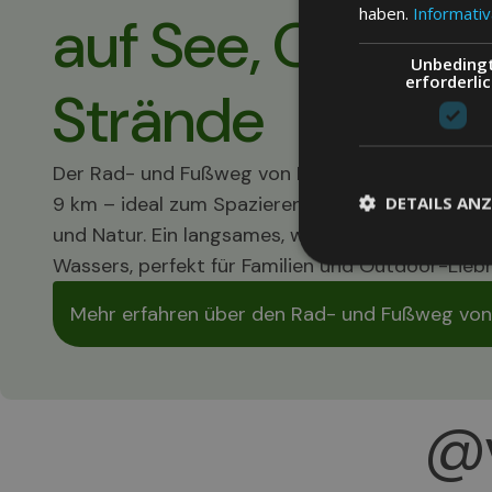
haben.
Informativ
auf See, Olivenh
Unbeding
erforderli
Strände
Der Rad- und Fußweg von Brenzone ist eine flac
DETAILS ANZ
9 km – ideal zum Spazierengehen oder Radfahre
und Natur. Ein langsames, wohltuendes Erlebnis
Wassers, perfekt für Familien und Outdoor-Lieb
Mehr erfahren über den Rad- und Fußweg von
@v