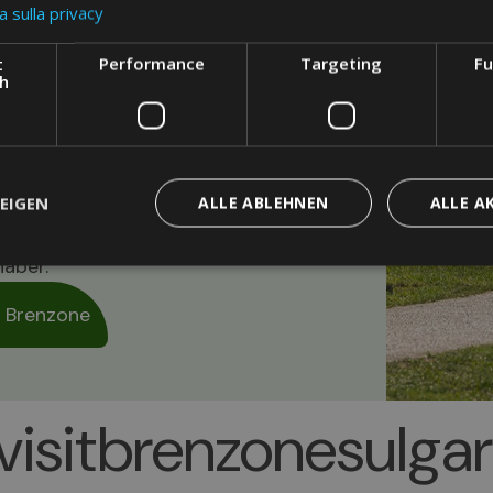
a sulla privacy
aine &
t
Performance
Targeting
Fu
ch
he, leicht zugängliche Strecke von
EIGEN
ALLE ABLEHNEN
ALLE A
n zwischen Ortsteilen, Stränden
 in unmittelbarer Nähe des
haber.
 Brenzone
isitbrenzonesulga