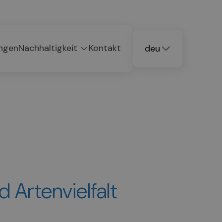
ngen
Nachhaltigkeit
Kontakt
deu
ita
eng
 Artenvielfalt