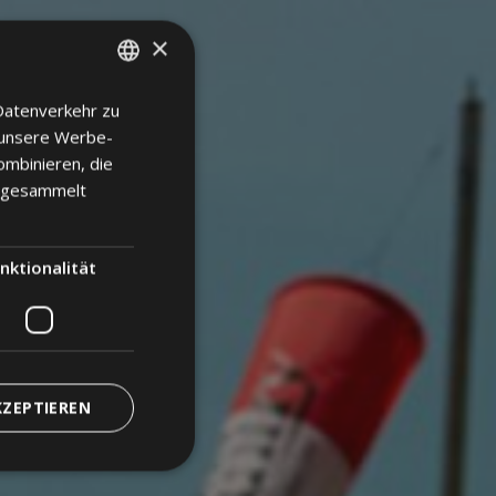
×
Datenverkehr zu
ITALIAN
 unsere Werbe-
GERMAN
ombinieren, die
ENGLISH
e gesammelt
nktionalität
KZEPTIEREN