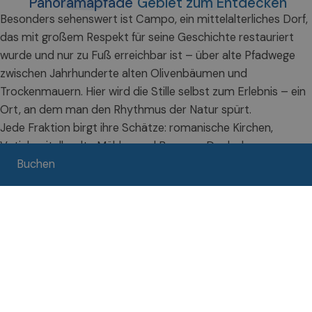
Panoramapfade
Gebiet zum Entdecken
Besonders sehenswert ist Campo, ein mittelalterliches Dorf,
das mit großem Respekt für seine Geschichte restauriert
wurde und nur zu Fuß erreichbar ist – über alte Pfadwege
zwischen Jahrhunderte alten Olivenbäumen und
Trockenmauern. Hier wird die Stille selbst zum Erlebnis – ein
Ort, an dem man den Rhythmus der Natur spürt.
Jede Fraktion birgt ihre Schätze: romanische Kirchen,
Votivkapitelle
, alte Mühlen und Brunnen. Doch das
Besondere an Brenzone ist das Ganze – ein offenes Gebiet,
Buchen
in dem jeder Winkel eine Geschichte erzählt und zum
langsamen Entdecken einlädt.
Ideal für alle, die gerne wandern, authentische Orte lieben
und in die lokale Kultur eintauchen möchten. Ein Reiseziel für
alle Sinne – zwischen See, Bergen, Kunst und Tradition.