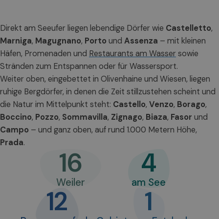
Direkt am Seeufer liegen lebendige Dörfer wie
Castelletto
,
Marniga
,
Magugnano
,
Porto
und
Assenza
– mit kleinen
Häfen, Promenaden und
Restaurants am Wasser
sowie
Stränden zum Entspannen oder für Wassersport.
Weiter oben, eingebettet in Olivenhaine und Wiesen, liegen
ruhige Bergdörfer, in denen die Zeit stillzustehen scheint und
die Natur im Mittelpunkt steht:
Castello
,
Venzo
,
Borago
,
Boccino
,
Pozzo
,
Sommavilla
,
Zignago
,
Biaza
,
Fasor
und
Campo
– und ganz oben, auf rund 1.000 Metern Höhe,
Prada
.
16
4
Weiler
am See
12
1