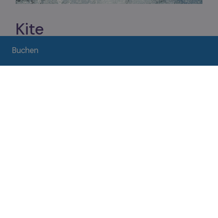
Kite
Von den Stränden von Assenza bis zu den Ufern
Buchen
von Castelletto reihen sich spezialisierte Schulen
aneinander, die Kurse und Verleih für
Kitesurfen,
Windsurfen, Kitefoilen und Wingfoilen
anbieten.